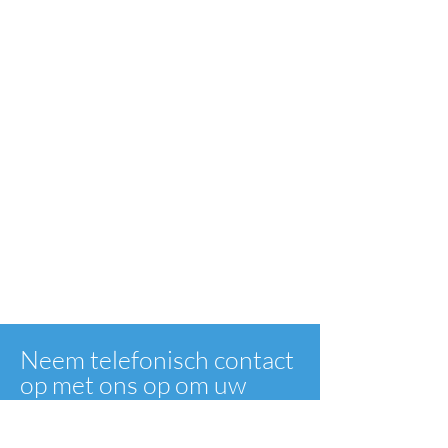
Neem telefonisch contact
op met ons op om uw
vaartuig doeltreffend te
beschermen.